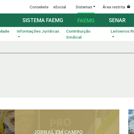
Conseleite
eSocial
Sistemas
Área restrita
SISTEMA FAEMG
SENAR
FAEMG
idade
Informações Jurídicas
Contribuição
Leiloeiros R
Sindical
JORNAL EM CAMPO