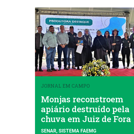
JORNAL EM CAMPO
Monjas reconstroem
apiário destruído pela
chuva em Juiz de Fora
SENAR, SISTEMA FAEMG