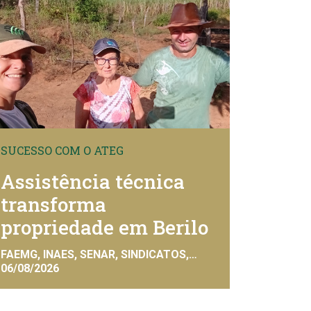
SUCESSO COM O ATEG
Assistência técnica
transforma
propriedade em Berilo
FAEMG, INAES, SENAR, SINDICATOS,
SISTEMA FAEMG
06/08/2026