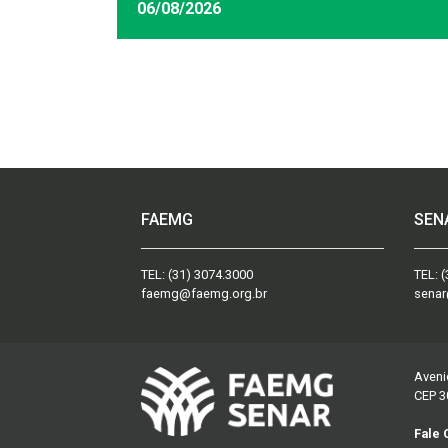
06/08/2026
FAEMG
SEN
TEL:
(31) 3074.3000
TEL:
(
faemg@faemg.org.br
senar
Aveni
CEP 3
Fale