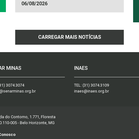
06/08/2026
CARREGAR MAIS NOTÍCIAS
AR MINAS
INAES
31) 3074.3074
TEL:
(31) 3074.3109
@senarminas.org.br
inaes@inaes.org.br
da do Contorno, 1.771, Floresta
0.110-005 - Belo Horizonte, MG
 Conosco