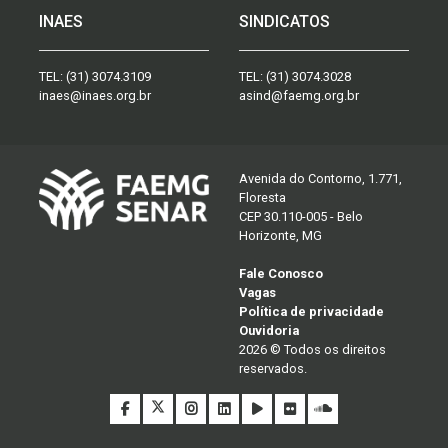
INAES
SINDICATOS
TEL:
(31) 3074.3109
TEL:
(31) 3074.3028
inaes@inaes.org.br
asind@faemg.org.br
Avenida do Contorno, 1.771,
Floresta
CEP 30.110-005 - Belo
Horizonte, MG
Fale Conosco
Vagas
Política de privacidade
Ouvidoria
2026 © Todos os direitos
reservados.