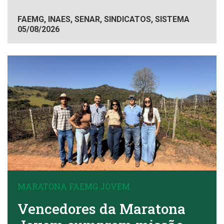
FAEMG, INAES, SENAR, SINDICATOS, SISTEMA
05/08/2026
FAEMG
MARATONA FAEMG JOVEM
Vencedores da Maratona