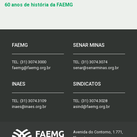
60 anos de história da FAEMG
FAEMG
SENAR MINAS
TEL:
(31) 3074.3000
TEL:
(31) 3074.3074
faemg@faemg.org.br
senar@senarminas.org.br
INAES
SINDICATOS
TEL:
(31) 3074.3109
TEL:
(31) 3074.3028
inaes@inaes.org.br
asind@faemg.org.br
Avenida do Contorno, 1.771,